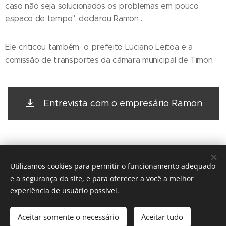
caso não seja solucionados os problemas em pouco
espaco de tempo", declarou Ramon .
Ele criticou também o prefeito Luciano Leitoa e a
comissão de transportes da câmara municipal de Timon.
Entrevista com o empresário Ramon
Utilizamos cookies para permitir o funcionamento adequado
e a segurança do site, e para oferecer a você a melhor
experiência de usuário possível.
© 2016 The Crosshairs / Nenhuma guitarra foi quebrada na
construção deste site.
Aceitar somente o necessário
Aceitar tudo
Desenvolvido por
Webnode
Cookies