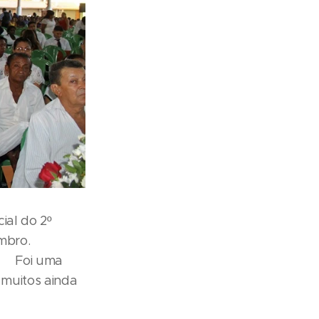
ial do 2º
de novembro.
a
 muitos ainda