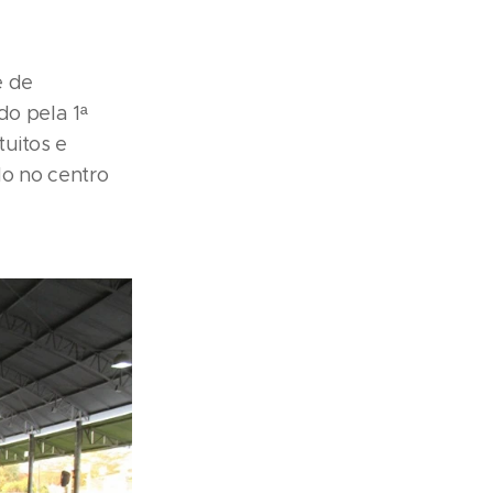
e de
do pela 1ª
uitos e
o no centro