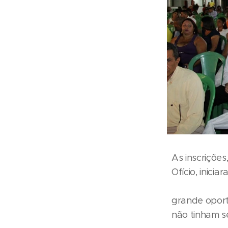
As inscrições
Ofício, ini
F
grande oportu
não tinham se