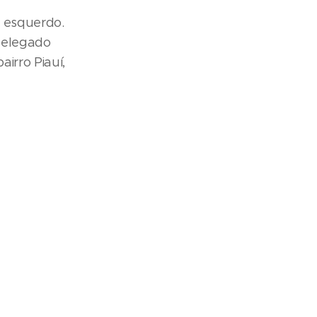
o esquerdo.
 delegado
airro Piauí,