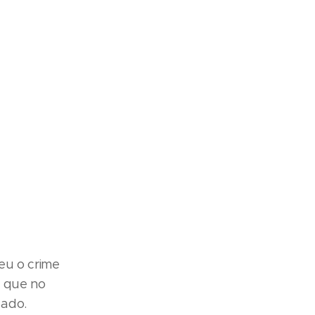
eu o crime
, que no
gado.