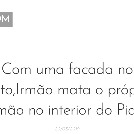
OM
Com uma facada no
ito,Irmão mata o próp
mão no interior do Pi
20/05/2019