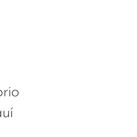
rio
auí