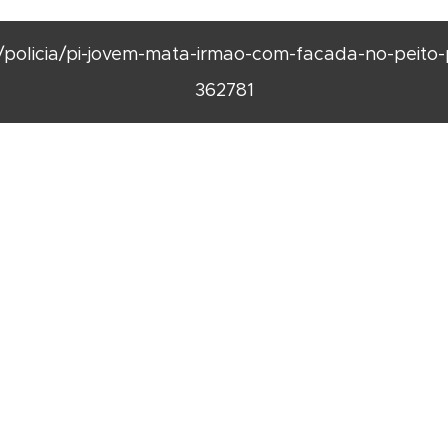
olicia/pi-jovem-mata-irmao-com-facada-no-peito-
362781