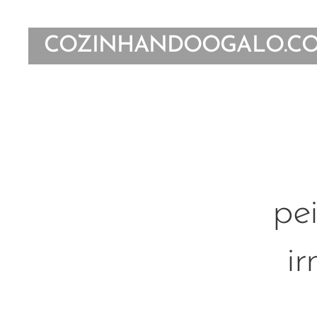
COZINHANDOOGALO.C
pe
ir