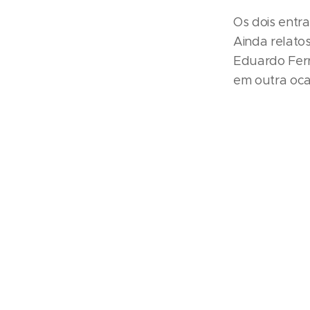
Os dois entr
Ainda relato
Eduardo Ferre
em outra oca