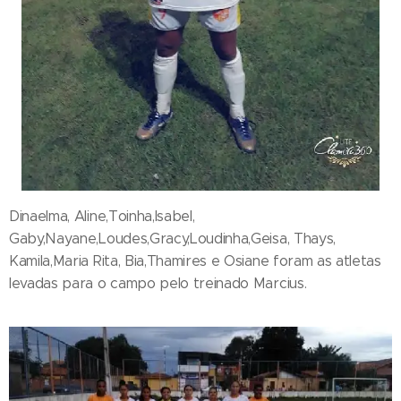
Dinaelma, Aline,Toinha,Isabel,
Gaby,Nayane,Loudes,Gracy,Loudinha,Geisa, Thays,
Kamila,Maria Rita, Bia,Thamires e Osiane foram as atletas
levadas para o campo pelo treinado Marcius.