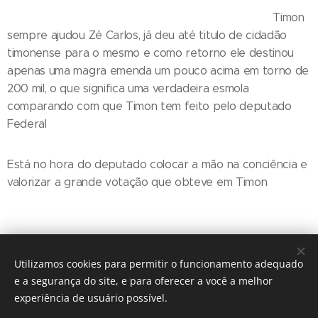
Timon
sempre ajudou Zé Carlos, já deu até titulo de cidadão
timonense para o mesmo e como retorno ele destinou
apenas uma magra emenda um pouco acima em torno de
200 mil, o que significa uma verdadeira esmola
comparando com que Timon tem feito pelo deputado
Federal
Está no hora do deputado colocar a mão na conciência e
valorizar a grande votação que obteve em Timon
Utilizamos cookies para permitir o funcionamento adequado
e a segurança do site, e para oferecer a você a melhor
experiência de usuário possível.
© 2016 The Crosshairs / Nenhuma guitarra foi quebrada na