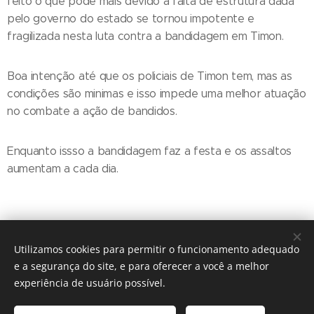
feito o que pode mais devido a falta de estrutura dada
pelo governo do estado se tornou impotente e
fragilizada nesta luta contra a bandidagem em Timon.
Boa intenção até que os policiais de Timon tem, mas as
condições são minimas e isso impede uma melhor atuação
no combate a ação de bandidos.
Enquanto issso a bandidagem faz a festa e os assaltos
aumentam a cada dia.
Utilizamos cookies para permitir o funcionamento adequado
e a segurança do site, e para oferecer a você a melhor
experiência de usuário possível.
© 2016 The Crosshairs / Nenhuma guitarra foi quebrada na
construção deste site.