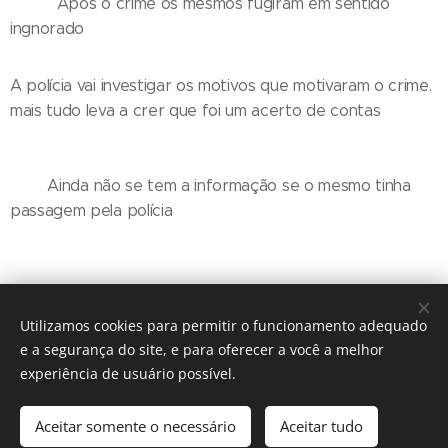
Após o crime os mesmos fugiram em sentido
ingnorado
A polícia vai investigar os motivos que motivaram o crime.
mais tudo leva a crer que foi um acerto de contas
Ainda não se tem a informação se o mesmo tinha
passagem pela polícia
Utilizamos cookies para permitir o funcionamento adequado
e a segurança do site, e para oferecer a você a melhor
experiência de usuário possível.
© 2016 The Crosshairs / Nenhuma guitarra foi quebrada na
construção deste site.
Aceitar somente o necessário
Aceitar tudo
Desenvolvido por
Webnode
Cookies