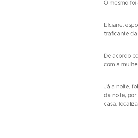
O mesmo foi a
Elciane, esp
traficante d
De acordo co
com a mulher
Já a noite, f
da noite, po
casa, locali