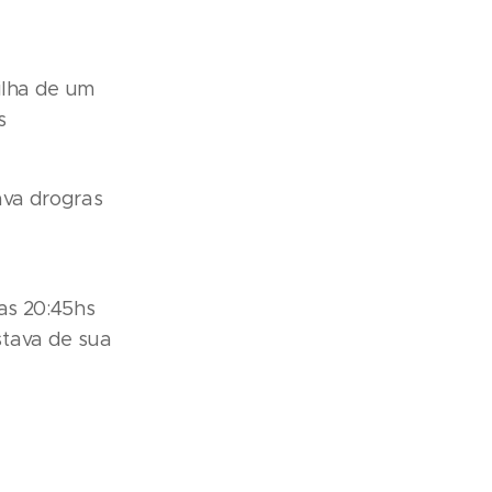
ilha de um
s
ava drogras
das 20:45hs
stava de sua