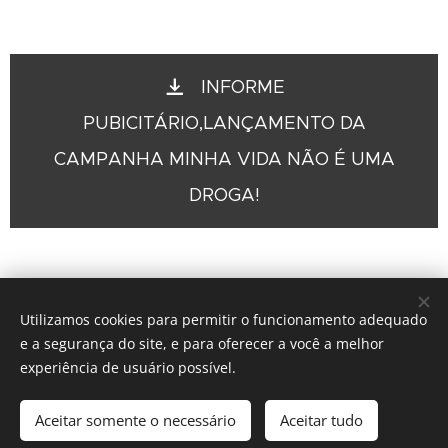
INFORME
PUBICITÁRIO,LANÇAMENTO DA
CAMPANHA MINHA VIDA NÃO É UMA
DROGA!
Utilizamos cookies para permitir o funcionamento adequado
e a segurança do site, e para oferecer a você a melhor
experiência de usuário possível.
© 2016 The Crosshairs / Nenhuma guitarra foi quebrada na
construção deste site.
Aceitar somente o necessário
Aceitar tudo
Desenvolvido por
Webnode
Cookies