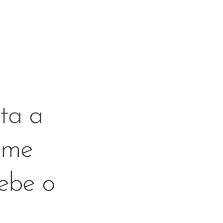
ta a
ome
ebe o