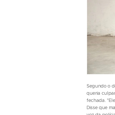
Segundo o de
queria culpar
fechada. "El
Disse que mat
voz da políci