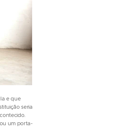
la e que
tituição seria
contecido.
ntou um porta-