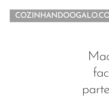
COZINHANDOOGALO.C
Mac
fa
part