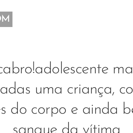
OM
abro!adolescente ma
cadas uma criança, c
es do corpo e ainda b
sangue da vítima