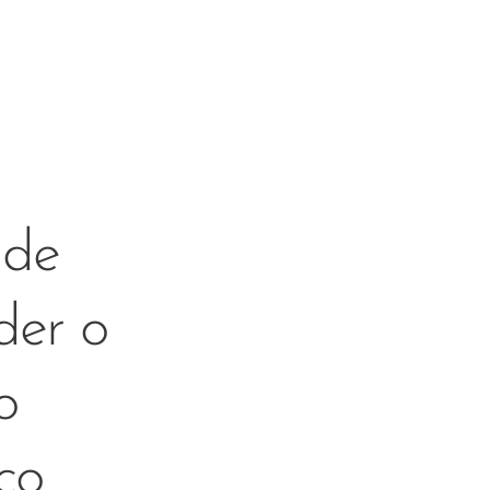
 de
der o
o
co