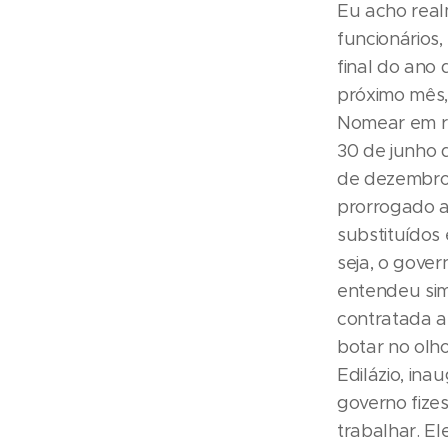
Eu acho real
funcionários
final do ano 
próximo mês, 
Nomear em re
30 de junho 
de dezembro 
prorrogado a
substituídos 
seja, o gove
entendeu sim
contratada a
botar no olh
Edilázio, ina
governo fizes
trabalhar. El