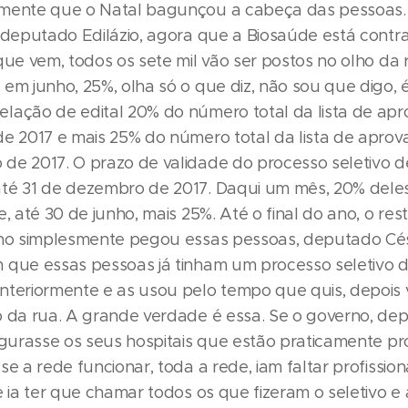
mente que o Natal bagunçou a cabeça das pessoas.
, deputado Edilázio, agora que a Biosaúde está contr
que vem, todos os sete mil vão ser postos no olho da 
em junho, 25%, olha só o que diz, não sou que digo, 
lação de edital 20% do número total da lista de apr
de 2017 e mais 25% do número total da lista de aprov
de 2017. O prazo de validade do processo seletivo d
té 31 de dezembro de 2017. Daqui um mês, 20% dele
e, até 30 de junho, mais 25%. Até o final do ano, o res
rno simplesmente pegou essas pessoas, deputado Cés
 que essas pessoas já tinham um processo seletivo
nteriormente e as usou pelo tempo que quis, depois v
o da rua. A grande verdade é essa. Se o governo, de
ugurasse os seus hospitais que estão praticamente pr
se a rede funcionar, toda a rede, iam faltar profission
e ia ter que chamar todos os que fizeram o seletivo e a