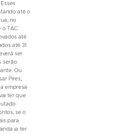
 Esses
atando até o
rua, no
é o TAC:
ovados até
ados até 31
everá ser
s serão
tante. Ou
ar Pires,
 da empresa
ai ter que
putado
ontos, se o
ais para
inda ia ter