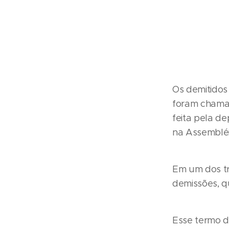
Os demitidos
foram chamad
feita pela d
na Assembléi
Em um dos tr
demissões, q
Esse termo d