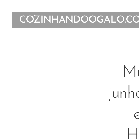
COZINHANDOOGALO.C
Mu
junh
H