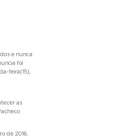
ados e nunca
uncia foi
-feira(15),
tecer as
 Pacheco
ro de 2016.