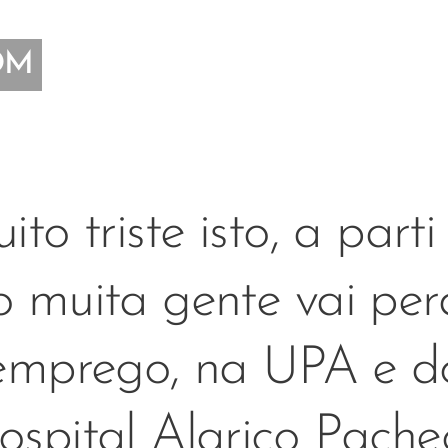
OM
ito triste isto, a parti
o muita gente vai per
emprego, na UPA e d
ospital Alarico Pache