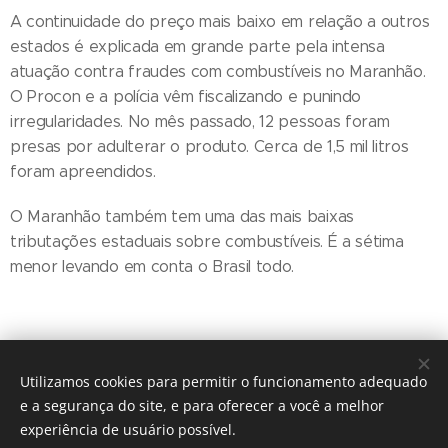
A continuidade do preço mais baixo em relação a outros
estados é explicada em grande parte pela intensa
atuação contra fraudes com combustíveis no Maranhão.
O Procon e a polícia vêm fiscalizando e punindo
irregularidades. No mês passado, 12 pessoas foram
presas por adulterar o produto. Cerca de 1,5 mil litros
foram apreendidos.
O Maranhão também tem uma das mais baixas
tributações estaduais sobre combustíveis. É a sétima
menor levando em conta o Brasil todo.
Utilizamos cookies para permitir o funcionamento adequado
e a segurança do site, e para oferecer a você a melhor
experiência de usuário possível.
© 2016 The Crosshairs / Nenhuma guitarra foi quebrada na