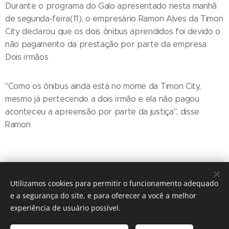
Durante o programa do Galo apresentado nesta manhã
de segunda-feira(11), o empresário Ramon Alves da Timon
City declarou que os dois ônibus aprendidos foi devido o
não pagamento da prestação por parte da empresa
Dois irmãos
"Como os ônibus ainda está no mome da Timon City,
mesmo já pertecendo a dois irmão e ela não pagou
aconteceu a apreensão por parte da justiça", disse
Ramon
Utilizamos cookies para permitir o funcionamento adequado
e a segurança do site, e para oferecer a você a melhor
experiência de usuário possível.
© 2016 The Crosshairs / Nenhuma guitarra foi quebrada na
construção deste site.