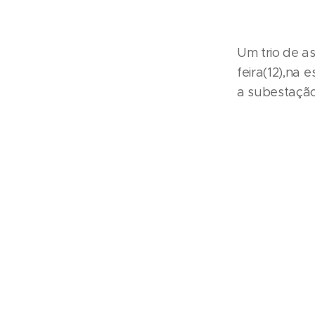
Um trio de a
feira(12),na
a subestaçã