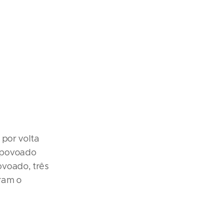
 por volta
 povoado
voado, três
ram o