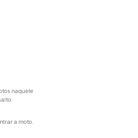
motos naquele
alto.
trar a moto.