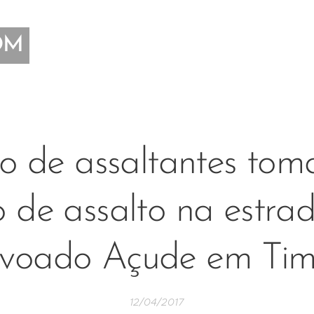
OM
io de assaltantes to
 de assalto na estra
voado Açude em Ti
12/04/2017