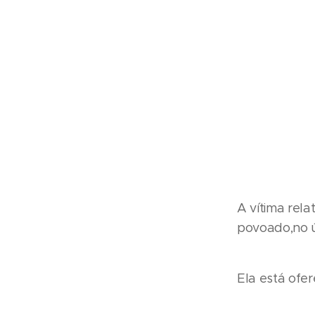
A vítima rel
povoado,no ú
Ela está of