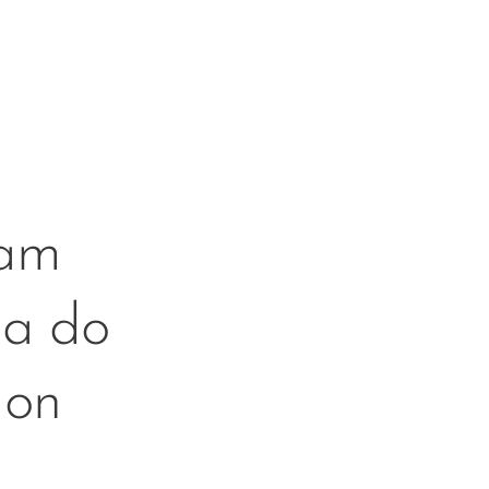
mam
da do
mon