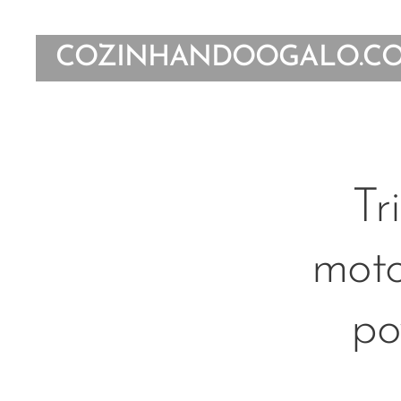
COZINHANDOOGALO.C
Tr
moto
po