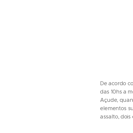
De acordo com
das 10hs a 
Açude, quand
elementos su
assalto, doi