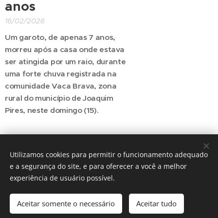
anos
16/02/2026
Um garoto, de apenas 7 anos,
morreu após a casa onde estava
ser atingida por um raio, durante
uma forte chuva registrada na
comunidade Vaca Brava, zona
rural do município de Joaquim
Pires, neste domingo (15).
Posts mais antigos
Utilizamos cookies para permitir o funcionamento adequado
e a segurança do site, e para oferecer a você a melhor
experiência de usuário possível.
© 2016 The Crosshairs / Nenhuma guitarra foi quebrada na
construção deste site.
Aceitar somente o necessário
Aceitar tudo
Desenvolvido por
Webnode
Cookies